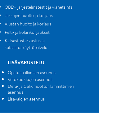
OBD-, järjestelmätestit ja vianetsintä
Jarrujen huolto ja korjaus
Alustan huolto ja korjaus
Pelti- ja kolarikorjaukset
Katsastustarkastus ja
katsastuskäyttöpalvelu
LISÄVARUSTELU
Opetuspolkimien asennus
Vetokoukkujen asennus
Defa- ja Calix moottorilämmittimien
asennus
Lisävalojen asennus