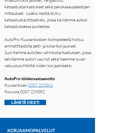
ilmastointikorjaukset, rengastyöt,
katsastustarkastukset sekä pakokaasupäästöjen
mittaukset. Lisäksi meiltä löytyy
katsastuskäyttöpalvelu, jossa käytämme autosi
katsastuksessa puolestasi.
AutoPro Kuusankosken toimipisteellä hoituu
ammattitaidolla pelti- ja kolarikorjaukset.
Suoritamme autollesi vahinkotarkastuksen, jossa
selvitämme auton vauriot sekä haemme luvan
vakuutusyhtiöltä niiden korjaamiseksi.
AutoPro töidenvastaanotto
Kuusankoski
0207 229062
Kouvola
0207 229052
LÄHETÄ VIESTI
KORJAAMOPALVELUT